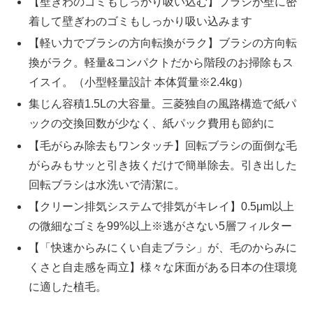
【壁ぎわのゴミもしっかり吸い込む】ブラシが壁に密
着して壁ぎわのゴミもしっかり吸い込みます
【軽い力でブラシの方向転換がラク】ブラシの方向転
換がラク。軽量&コンパクトだから階段のお掃除もス
イスイ。（小型軽量設計 本体質量※2.4kg）
集じん容積1.5Lの大容量。三菱独自の風路構造で紙パ
ックの交換回数が少なく、紙パック費用も節約に
【毛がらみ除去もワンタッチ】回転ブラシの面倒な毛
がらみもサッと引き抜くだけで簡単除去。引き出した
回転ブラシは水洗いで清潔に。
【クリーン排気システムで排気がキレイ】0.5μm以上
の微細なゴミを99%以上※逃がさない5層フィルター
【「快速からみにくい自走ブラシ」が、毛のからみに
くさと自走感を両立】様々な床面がある日本の住環境
に適した植毛。