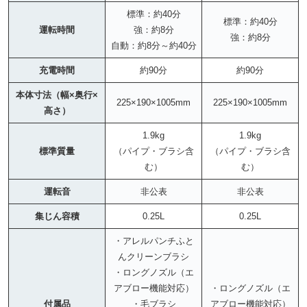
標準：約40分
標準：約40分
運転時間
強：約8分
強：約8分
自動：約8分～約40分
充電時間
約90分
約90分
本体寸法（幅×奥行×
225×190×1005mm
225×190×1005mm
高さ）
1.9kg
1.9kg
標準質量
（パイプ・ブラシ含
（パイプ・ブラシ含
む）
む）
運転音
非公表
非公表
集じん容積
0.25L
0.25L
・アレルパンチふと
んクリーンブラシ
・ロングノズル（エ
アブロー機能対応）
・ロングノズル（エ
付属品
・毛ブラシ
アブロー機能対応）