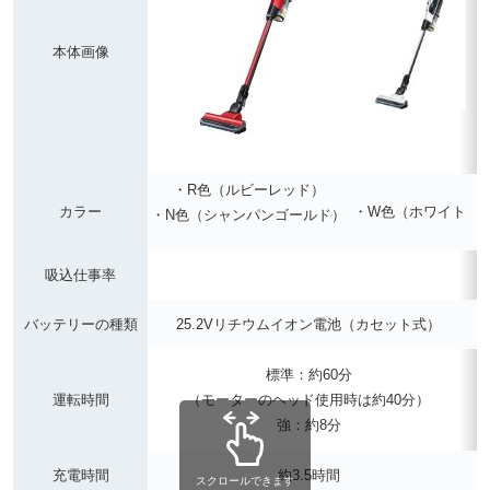
本体画像
・R色（ルビーレッド）
カラー
・W色（ホワイト
・
・N色（シャンパンゴールド）
吸込仕事率
バッテリーの種類
25.2Vリチウムイオン電池（カセット式）
標準：約60分
運転時間
（モーターのヘッド使用時は約40分）
強：約8分
充電時間
約3.5時間
スクロールできます