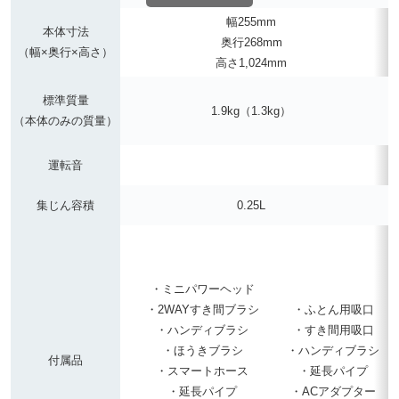
幅255mm
本体寸法
奥行268mm
（幅×奥行×高さ）
高さ1,024mm
標準質量
1.9kg（1.3kg）
（本体のみの質量）
運転音
集じん容積
0.25L
・ミニパワーヘッド
・2WAYすき間ブラシ
・ふとん用吸口
・ハンディブラシ
・すき間用吸口
・ほうきブラシ
・ハンディブラシ
付属品
・スマートホース
・延長パイプ
・延長パイプ
・ACアダプター