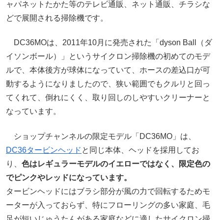
ャパネットたかた等のテレビ通販、ネット通販、チラシな
どで展開される掃除機です。
DC36MOは、2011年10月に発売された「dyson Ball（ダ
イソンボール）」というサイクロン掃除機の初めてのモデ
ルで、本体後方が球体になっていて、ホースの差込口が可
動するようになりましたので、狭い範囲でもクルリと回っ
てくれて、倒れにくく、取り回しのしやすいクリーナーと
なっています。
ショップチャンネルの限定モデル「DC36MO」は、
DC36タービンヘッド
と同じ本体、ヘッドを採用してお
り、
色はレギュラーモデルのイエローではなく、限定色の
でピンクやレッドになっています。
タービンヘッドにはブラシ部分が風の力で回転するためモ
ーターが入っておらず、特にフローリングの多い家庭、毛
足が短いじゅうたんがある家庭などに適したサイクロン掃