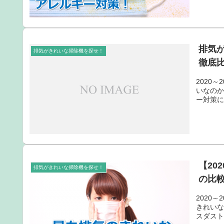
排気
排気がきれいな掃除機を探せ！
徹底比
2020
いなの
ー対策
【20
排気がきれいな掃除機を探せ！
の比
2020
きれい
スダス