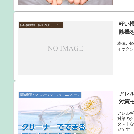
軽い
軽い掃除機、軽量のクリーナー
除機を
本体が
ィック
アレ
掃除機買うならスティック？キャニスター？
対策モ
アレルギ
対策の
ダスト
ジです