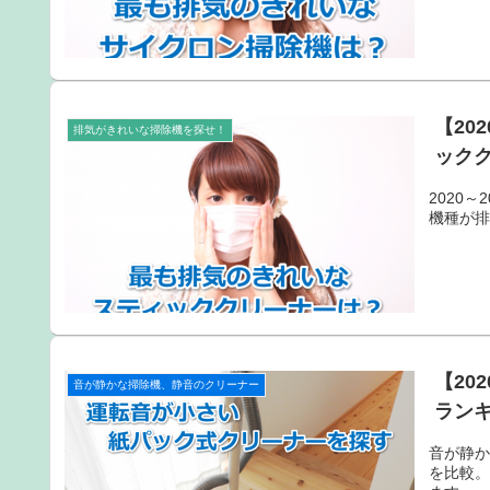
【20
排気がきれいな掃除機を探せ！
ック
2020
機種が
【20
音が静かな掃除機、静音のクリーナー
ラン
音が静
を比較。