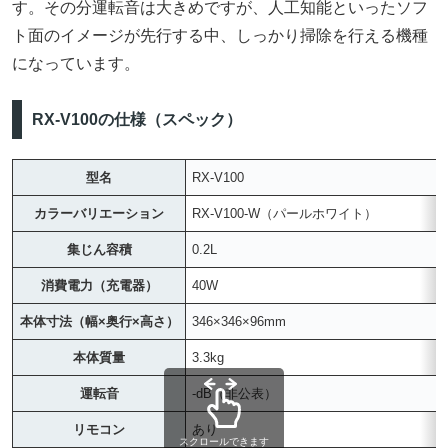
す。その分運転音は大きめですが、人工知能といったソフ
ト面のイメージが先行する中、しっかり掃除を行える機種
になっています。
RX-V100の仕様（スペック）
型名
RX-V100
カラーバリエーション
RX-V100-W（パールホワイト）
集じん容積
0.2L
消費電力（充電器）
40W
本体寸法（幅×奥行×高さ）
346×346×96mm
本体質量
3.3kg
運転音
-dB（非公表）
リモコン
あり
スクロールできます