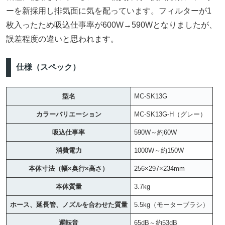
ーを新採用し排気面に気を配っています。フィルターが1
枚入ったため吸込仕事率が600W→590Wとなりましたが、
誤差程度の違いと思われます。
仕様（スペック）
型名
MC-SK13G
カラーバリエーション
MC-SK13G-H（グレー）
吸込仕事率
590W～約60W
消費電力
1000W～約150W
本体寸法（幅×奥行×高さ）
256×297×234mm
本体質量
3.7kg
ホース、延長管、ノズルを合わせた質量
5.5kg（モーターブラシ）
運転音
65dB～約53dB