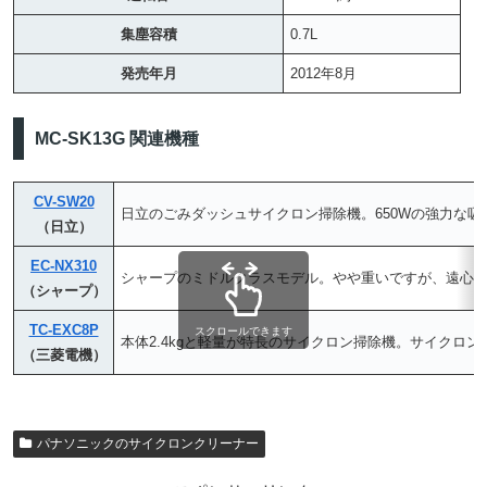
集塵容積
0.7L
発売年月
2012年8月
MC-SK13G 関連機種
CV-SW20
日立のごみダッシュサイクロン掃除機。650Wの強力な吸
（日立）
EC-NX310
シャープのミドルクラスモデル。やや重いですが、遠心分
（シャープ）
TC-EXC8P
スクロールできます
本体2.4kgと軽量が特長のサイクロン掃除機。サイクロ
（三菱電機）
パナソニックのサイクロンクリーナー