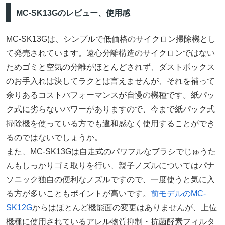
MC-SK13Gのレビュー、使用感
MC-SK13Gは、シンプルで低価格のサイクロン掃除機とし
て発売されています。遠心分離構造のサイクロンではない
ためゴミと空気の分離がほとんどされず、ダストボックス
のお手入れは決してラクとは言えませんが、それを補って
余りあるコストパフォーマンスが自慢の機種です。紙パッ
ク式に劣らないパワーがありますので、今まで紙パック式
掃除機を使っている方でも違和感なく使用することができ
るのではないでしょうか。
また、MC-SK13Gは自走式のパワフルなブラシでじゅうた
んもしっかりゴミ取りを行い、親子ノズルについてはパナ
ソニック独自の便利なノズルですので、一度使うと気に入
る方が多いこともポイントが高いです。
前モデルのMC-
SK12G
からはほとんど機能面の変更はありませんが、上位
機種に使用されているアレル物質抑制・抗菌酵素フィルタ