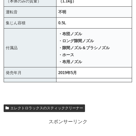
（本体のみの質量）
（1.1kg）
運転音
不明
集じん容積
0.5L
・布団ノズル
・ロング隙間ノズル
付属品
・隙間ノズル＆ブラシノズル
・ホース
・布用ノズル
発売年月
2019年5月
エレクトロラックスのスティッククリーナー
スポンサーリンク