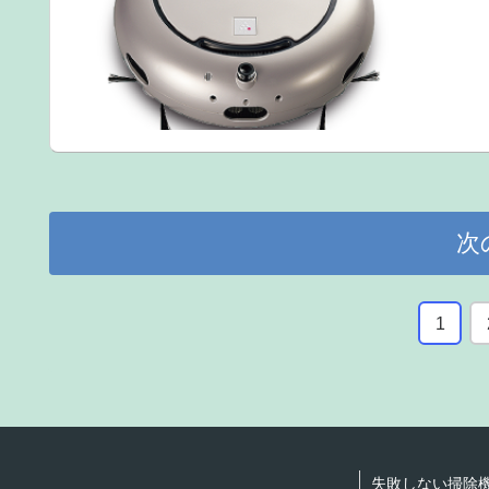
次
1
失敗しない掃除