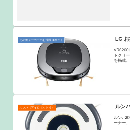
LG 
その他メーカーのお掃除ロボット
VR62
トクリ
を掲載
ルンバ
ルンバ（アイロボット社）
ルンバ6
ーナー、