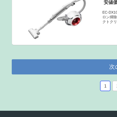
安値
EC-D
ロン掃
クトクリ
次
1