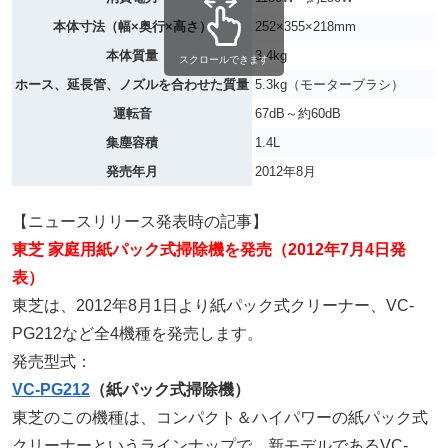
本体寸法（幅×奥行×高さ）
252×355×218mm
本体質量
3.4kg
スクロールできます
ホース、延長管、ノズルを合わせた質量
5.3kg（モーターブラシ）
運転音
67dB～約60dB
集塵容積
1.4L
発売年月
2012年8月
【ニュースリリース発表時の記事】
東芝 家庭用紙パック式掃除機を発売（2012年7月4日発
表）
東芝は、2012年8月1日より紙パック式クリーナー、VC-
PG212など全4機種を発売します。
発売型式：
VC-PG212
（紙パック式掃除機）
東芝のこの機種は、コンパクト＆ハイパワーの紙パック式
クリーナーというラインナップで、新モデルであるVC-