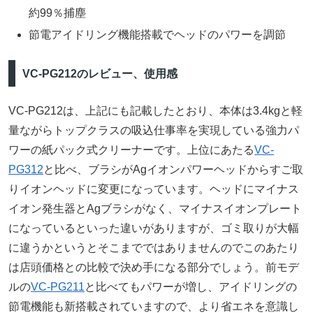
約99％捕塵
節電アイドリング機能搭載でヘッドのパワーを調節
VC-PG212のレビュー、使用感
VC-PG212は、上記にも記載したとおり、本体は3.4kgと軽
量ながらトップクラスの吸込仕事率を実現している強力パ
ワーの紙パック式クリーナーです。上位にあたる
VC-
PG312
と比べ、ブラシがAgイオンパワーヘッドからすご取
りイオンヘッドに変更になっています。ヘッドにマイナス
イオン発生器とAgブラシがなく、マイナスイオンプレート
になっているといった違いがありますが、ゴミ取りが大幅
に違うかというとそこまでではありませんのでこのあたり
は店頭価格との比較で決め手になる部分でしょう。前モデ
ルの
VC-PG211
と比べてもパワーが増し、アイドリングの
節電機能も新搭載されていますので、より省エネを意識し