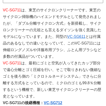
VC-SG711
は、東芝のサイクロンクリーナーです。東芝の
サイクロン掃除機のハイエンドモデルとして発売されまし
たが、「ダブル分離サイクロン方式」を新搭載し、サイク
ロンクリーナーの元祖とも言えるダイソンを強く意識した
モデルになっています。また、同型の
VC-SG611
とは付属
品のあるなしでの違いとなっていて、このVC-SG711には
伸縮ロングノズルや洋服布用ブラシ、ふとん用ブラシなど
多数の付属品がついています。
VC-SG711
は、最初にゴミと空気が入ってきたカップ部分
で遠心分離とゴミ圧縮を行い、そこで取りきれない微細な
ゴミを後ろ側の「ミクロトルネードシステム」でさらに分
離する方式をとっているので、ミクロのゴミも99.8％分離
するという機種で、新しい東芝サイクロンクリーナーの歴
史となっています。
VC-SG711の後継機種：
VC-SG712