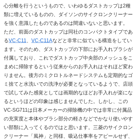
心分離を行うというもので、いわゆるダストカップは2種
類に増えているものの、ダイソンのサイクロンクリーナー
を強く意識したものであるのは間違いないと思います。
ただ、前面のダストカップは同社のコンパクトタイプであ
る
VC-C11
、
VC-C11A
などと非常に似ている構造をしてい
ます。そのため、ダストカップの下部にお手入れブラシが
付属しており、これでダストカップ中央部のメッシュをこ
まめに掃除するという従来からのお手入れはそれほど変わ
りません。後方のミクロトルネードシステムも定期的なゴ
ミ捨てと水洗いでの洗浄が必要となっているようで、店頭
で試してみた感覚としては画期的なほどお手入れが楽にな
るというほどの印象は感じませんでした。しかし、この
VC-SG711は日本メーカーの掃除機の中では非常に付属品
の充実度と本体やブラシ部分の軽さなどでかなり使いやす
い部類に入ってくるのではと思います。三菱のサイクロン
クリーナー「風神」と同様、吸込仕事率をアピールせず、