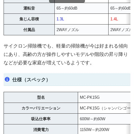
運転音
65～約60dB
65～約60dB
集じん容積
1.3L
1.4L
付属品
2WAYノズル
2WAYノズル
サイクロン掃除機でも、軽量の掃除機が今は好まれる傾向
にあり、高齢の方が操作しやすいモデルや階段の昇り降り
などが必要な家庭が増えているようです。
仕様（スペック）
型名
MC-PK15G
カラーバリエーション
MC-PK15G（シャンパンゴー
吸込仕事率
600W～約60W
消費電力
1150W～約200W