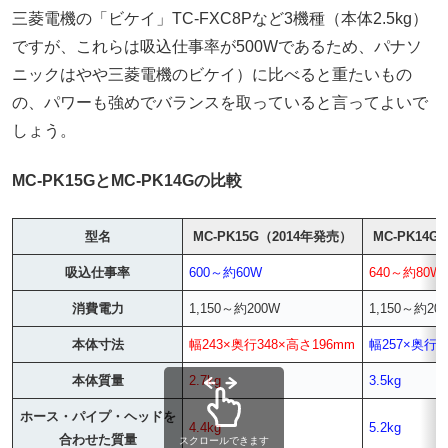
三菱電機の「ビケイ」TC-FXC8Pなど3機種（本体2.5kg）
ですが、これらは吸込仕事率が500Wであるため、パナソ
ニックはやや三菱電機のビケイ）に比べると重たいもの
の、パワーも強めでバランスを取っていると言ってよいで
しょう。
MC-PK15GとMC-PK14Gの比較
型名
MC-PK15G（2014年発売）
MC-PK14G
吸込仕事率
600～約60W
640～約80W
消費電力
1,150～約200W
1,150～約20
本体寸法
幅243×奥行348×高さ196mm
幅257×奥行2
本体質量
2.7kg
3.5kg
ホース・パイプ・ヘッドを
4.4kg
5.2kg
合わせた質量
スクロールできます