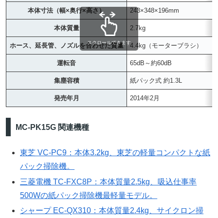
本体寸法（幅×奥行×高さ）
243×348×196mm
本体質量
2.7kg
スクロールできます
ホース、延長管、ノズルを合わせた質量
4.4kg（モーターブラシ）
運転音
65dB～約60dB
集塵容積
紙パック式 約1.3L
発売年月
2014年2月
MC-PK15G 関連機種
東芝 VC-PC9：本体3.2kg、東芝の軽量コンパクトな紙
パック掃除機。
三菱電機 TC-FXC8P：本体質量2.5kg、吸込仕事率
500Wの紙パック掃除機最軽量モデル。
シャープ EC-QX310：本体質量2.4kg、サイクロン掃