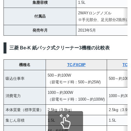
集塵容積
1.5L
2WAYロングノズル
付属品
※手元部分、足元部分2箇所に
発売年月
2013年5月
三菱 Be-K 紙パック式クリーナー3機種の比較表
機種名
TC-FXC8P
TC-
500～約100W
吸込仕事率
500～約100
（節電モード時：500～約25W)
1000～約300W
消費電力
1000～約30
（節電モード時：1000～約100W)
本体質量（標準質量）
2.5kg（3.9kg）
2.5kg（3.9k
集じん容積
1.5L
1.5L
64～約58dB