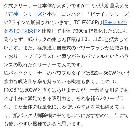
ク式クリーナーは本体が大きいですがゴミが大容量吸える
「雷神」シリーズ
と小型・コンパクト「ビケイ」シリーズ
の2ラインで展開されています。TC-FXC8Pは
旧モデルで
あるTC-FXB8P
と比較して本体で300ｇ軽量化したのにも
関わらず、紙パックの集じん容積は1.3L→1.5Lと拡大して
います。また、従来通り自走式のパワーブラシが搭載され
ており、トップクラスに小型ながらもパワフルというバラ
ンスの取れたクリーナーで人気です。
紙パッククリーナーのパワフルタイプは620～660Wという
強力な吸込仕事率を持っている機種も多く、このTC-
FXC8Pは500Wと強くはありませんが、一般的な用途であ
れば十分に満足できる吸引力と、それを補うパワーブラ
シ、また全体の軽量化による使いやすさを兼ね備えてお
り、紙パック式掃除機の中でも非常におすすめで、誰にで
も使いやすい機種であると思います。