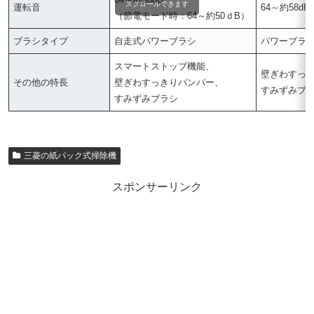
スクロールできます
運転音
64～約58dB
（節電モード時：64～約50ｄB）
ブラシタイプ
自走式パワーブラシ
パワーブラ
スマートストップ機能、
壁ぎわすっ
その他の特長
壁ぎわすっきりバンパー、
すみずみブ
すみずみブラシ
三菱の紙パック式掃除機
スポンサーリンク