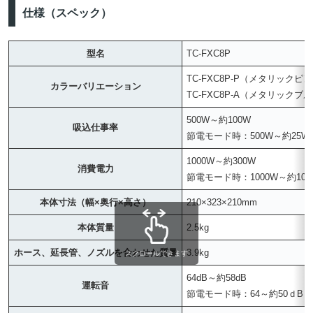
仕様（スペック）
型名
TC-FXC8P
TC-FXC8P-P（メタリックピ
カラーバリエーション
TC-FXC8P-A（メタリックブ
500W～約100W
吸込仕事率
節電モード時：500W～約25W
1000W～約300W
消費電力
節電モード時：1000W～約100
本体寸法（幅×奥行×高さ）
210×323×210mm
本体質量
2.5kg
ホース、延長管、ノズルを合わせた質量
3.9kg
スクロールできます
64dB～約58dB
運転音
節電モード時：64～約50ｄB