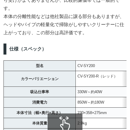
り受けがよくありませんが、比較的廉価帯では一般的で
す。
本体の分離性能などは他社製品に譲る部分もありますが、
ヘッドやパイプの軽量化で掃除がしやすいクリーナーに仕
上がっており、この部分は高評価です。
仕様（スペック）
型名
CV-SY200
CV-SY200-R（レッド）
カラーバリエーション
吸込仕事率
330W～約40W
消費電力
850W～約180W
本体寸法（幅×奥行×高さ）
230×358×275mm
本体質量
2.9kg