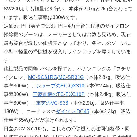
「2段ブーストサイクロン」のシリーズで、旧モデルのCV-
SW200よりも軽量化を行い、本体が2.9kgと2kg台となって
います。吸込仕事率は330Wです。
定価5万円（実売では3万円～4万円台）程度のサイクロン
掃除機のゾーンは、メーカーとしては台数も見込め、現在
最も競合が激しい価格帯となっており、各社このゾーンに
小型・軽量の掃除機を投入しラインアップを厚くしていま
す。
他社製品で同等レベルを探すと、パナソニックの「プチサ
イクロン」
MC-SC31RG
/
MC-SR31G
（本体2.8kg、吸込仕
事率300W）、
シャープのEC-QX310
（本体2.4kg、吸込仕
事率300W)、
三菱電機のTC-EXC10P
（本体2.4kg、吸込仕
事率300W）、
東芝のVC-S33
（本体2.9kg、吸込仕事率
180W）、コードレスの
ダイソン DC45
（本体2.3kg、吸込
仕事率65W)などが挙げられます。
日立のCV-SY200も、これらの掃除機とほぼ同価格帯・同