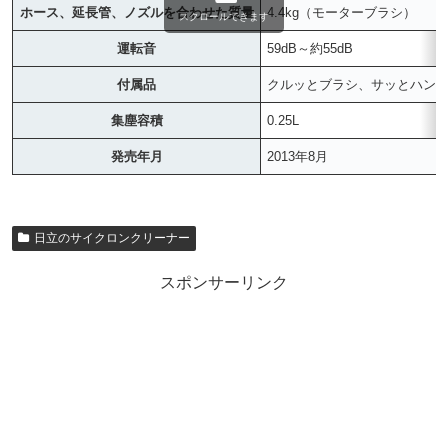
ホース、延長管、ノズルを合わせた質量
4.4kg（モーターブラシ）
スクロールできます
運転音
59dB～約55dB
付属品
クルッとブラシ、サッとハンド
集塵容積
0.25L
発売年月
2013年8月
日立のサイクロンクリーナー
スポンサーリンク