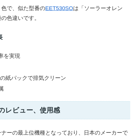
う色で、似た型番の
EET530SO
は「ソーラーオレン
種の色違いです。
長
率を実現
素材の紙パックで排気クリーン
属
ートのレビュー、使用感
リーナーの最上位機種となっており、日本のメーカーで