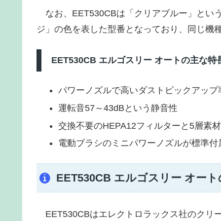
なお、EET530CBは「クリアブルー」とい
ジ」の色を表した型番となっており、同じ機
EET530CB エルゴスリー オートの主な特
パワーノズルで高いダストピックアップ
運転音57～43dBという静音性
交換不要のHEPA12フィルターと5層
電動ブラシのミニパワーノズルが標準付
EET530CB エルゴスリー オ
EET530CBはエレクトロラックス社のク