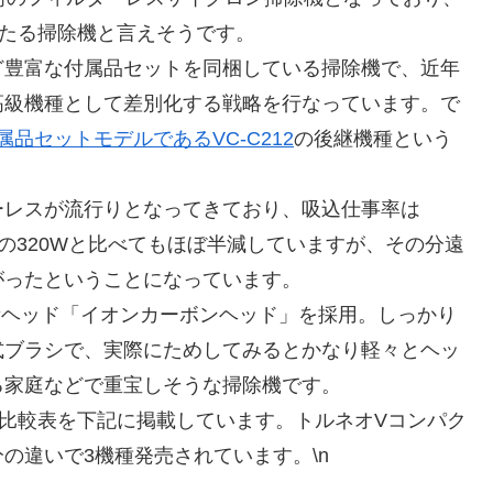
あたる掃除機と言えそうです。
ど豊富な付属品セットを同梱している掃除機で、近年
高級機種として差別化する戦略を行なっています。で
品セットモデルであるVC-C212
の後継機種という
ーレスが流行りとなってきており、吸込仕事率は
の320Wと比べてもほぼ半減していますが、その分遠
がったということになっています。
軽量ヘッド「イオンカーボンヘッド」を採用。しっかり
式ブラシで、実際にためしてみるとかなり軽々とヘッ
る家庭などで重宝しそうな掃除機です。
比較表を下記に掲載しています。トルネオVコンパク
の違いで3機種発売されています。\n